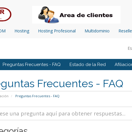
COM
Hosting
Hosting Profesional
Multidominio
Reselle
E
Preguntas Frecuentes - FAQ
Estado de la Red
Afiliaci
eguntas Frecuentes - FAQ
ación
Preguntas Frecuentes - FAQ
egorías