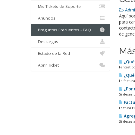
Mis Tickets de Soporte
Admin
Aquí pod
Anuncios
para ca
contact
Preguntas Frecuentes - FAQ
de gene
Descargas
Más
Estado de la Red
¿Qué 
Abrir Ticket
Fantastico
¿Qué s
La factura
¿Por 
Si desea 
Factu
Factura El
Agreg
Si desea 