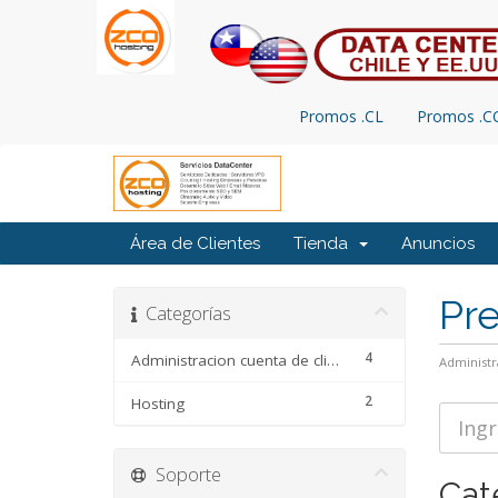
Promos .CL
Promos .
Área de Clientes
Tienda
Anuncios
Pr
Categorías
4
Administracion cuenta de cliente
Administr
2
Hosting
Soporte
Cat