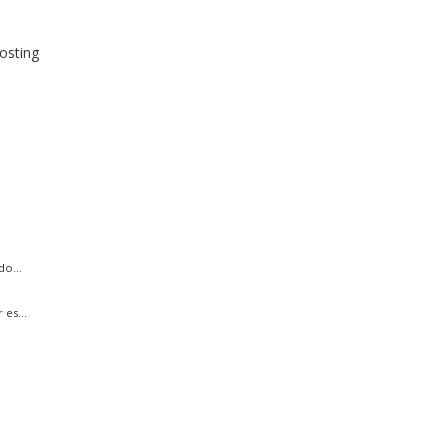
osting
do...
es...