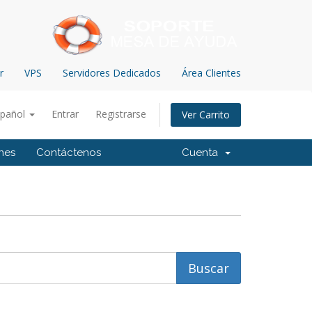
r
VPS
Servidores Dedicados
Área Clientes
spañol
Entrar
Registrarse
Ver Carrito
ones
Contáctenos
Cuenta