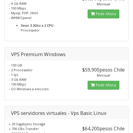
- 4 Gb RAM
Mensual
- 100 Mbps
- Mysql, PHP, Html
Pedir Ahora
- WHM/Cpanel
Xeon 3.2Ghz x 2 CPU
-
Procesador
VPS Premium Windows
- 100 GB
$59,900pesos Chile
- 2 Procesador
- 1 Ips
Mensual
- 3 Gb RAM
- 100 Mbps
Pedir Ahora
- SO Windows a elección
VPS servidores virtuales - Vps Basic Linux
» 20 Gigabytes Storage
$64,200pesos Chile
» 700 GBs Transfer