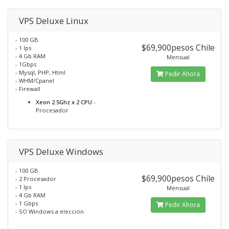
VPS Deluxe Linux
- 100 GB
$69,900pesos Chile
- 1 Ips
- 4 Gb RAM
Mensual
- 1Gbps
- Mysql, PHP, Html
Pedir Ahora
- WHM/Cpanel
- Firewall
Xeon 2.5Ghz x 2 CPU
-
Procesador
VPS Deluxe Windows
- 100 GB
$69,900pesos Chile
- 2 Procesador
- 1 Ips
Mensual
- 4 Gb RAM
- 1 Gbps
Pedir Ahora
- SO Windows a elección