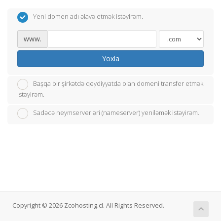
Yeni domen adı əlavə etmək istəyirəm.
www.
Yoxla
Başqa bir şirkətdə qeydiyyatda olan domeni transfer etmək
istəyirəm.
Sadəcə neymserverləri (nameserver) yeniləmək istəyirəm.
Copyright © 2026 Zcohosting.cl. All Rights Reserved.