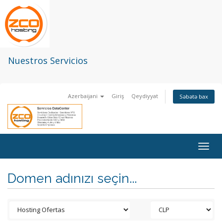
Nuestros Servicios
Azerbaijani
Giriş
Qeydiyyat
Səbətə bax
Togg
navig
Domen adınızı seçin...