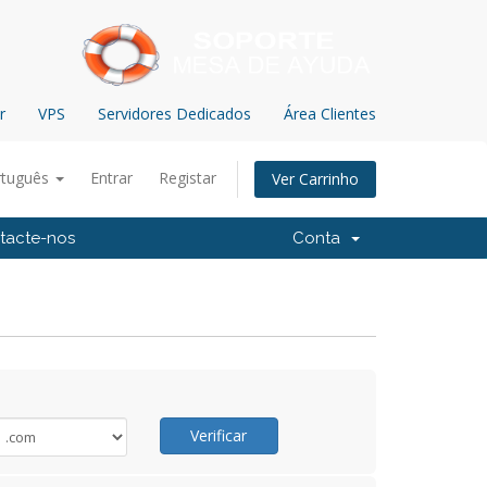
r
VPS
Servidores Dedicados
Área Clientes
rtuguês
Entrar
Registar
Ver Carrinho
tacte-nos
Conta
Verificar