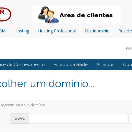
COM
Hosting
Hosting Profesional
Multidominio
Reselle
Po
ase de Conhecimento
Estado da Rede
Afiliados
Con
olher um domínio...
Registar um novo domínio
www.