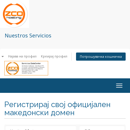
Nuestros Servicios
n
Најава на профил
Креирај профил
Потрошувачка кошничка
Togg
navig
Регистрирај свој официјален
македонски домен