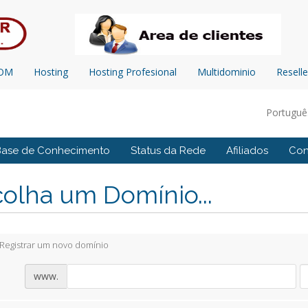
COM
Hosting
Hosting Profesional
Multidominio
Reselle
Portugu
Base de Conhecimento
Status da Rede
Afiliados
Con
olha um Domínio...
Registrar um novo domínio
www.