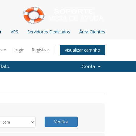
r
VPS
Servidores Dedicados
Área Clientes
ês
Login
Registrar
Visualizar carrinho
tato
Conta
Verifica