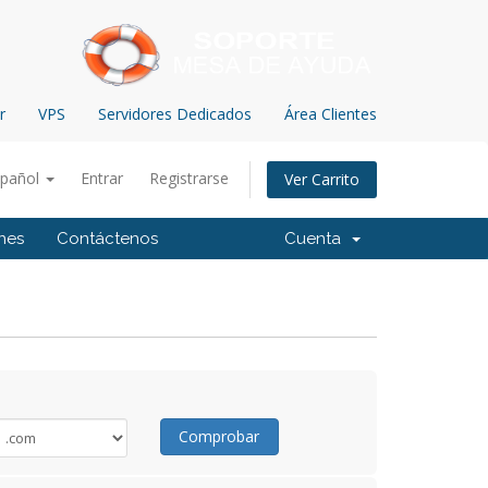
r
VPS
Servidores Dedicados
Área Clientes
spañol
Entrar
Registrarse
Ver Carrito
ones
Contáctenos
Cuenta
Comprobar