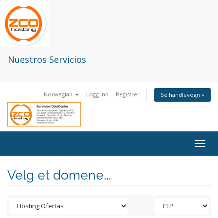
Nuestros Servicios
Norwegian
Logg inn
Registrer
Se handlevogn »
Togg
navig
Velg et domene...