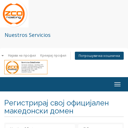
Nuestros Servicios
n
Најава на профил
Креирај профил
Потрошувачка кошничка
Togg
navig
Регистрирај свој официјален
македонски домен