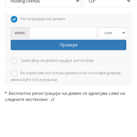
Регистрирај нов домен
www.
Провери
Трансфер на домен од друг регистрар
Ќе користам постоечки домен и ќе ги конфигурирам
именските опслужувачи
*
Бесплатна регистрација на домен се однесува само на
следните екстензии: .cl