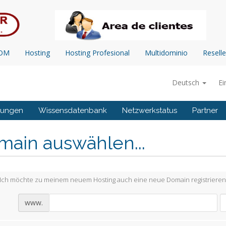
COM
Hosting
Hosting Profesional
Multidominio
Reselle
Deutsch
Ei
gungen
Wissensdatenbank
Netzwerkstatus
Partner
main auswählen...
Ich möchte zu meinem neuem Hosting auch eine neue Domain registrieren
www.