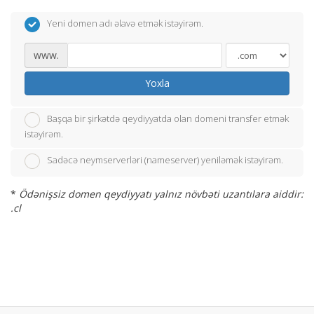
Yeni domen adı əlavə etmək istəyirəm.
www.
Yoxla
Başqa bir şirkətdə qeydiyyatda olan domeni transfer etmək
istəyirəm.
Sadəcə neymserverləri (nameserver) yeniləmək istəyirəm.
*
Ödənişsiz domen qeydiyyatı yalnız növbəti uzantılara aiddir:
.cl