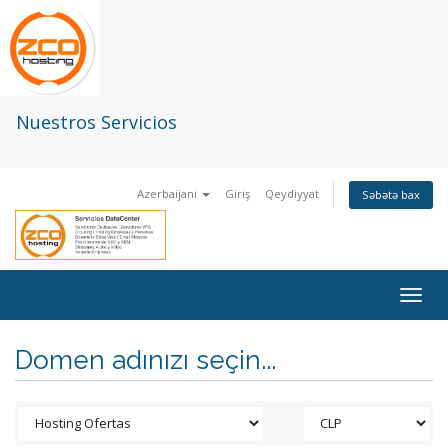
Nuestros Servicios
Azerbaijani
Giriş
Qeydiyyat
Səbətə bax
Togg
navig
Domen adınızı seçin...