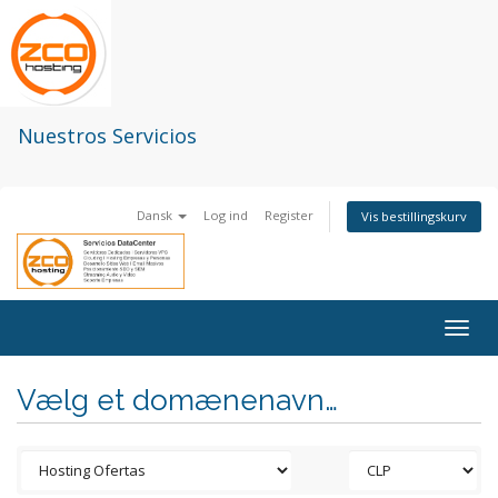
Nuestros Servicios
Dansk
Log ind
Register
Vis bestillingskurv
Togg
navig
Vælg et domænenavn…