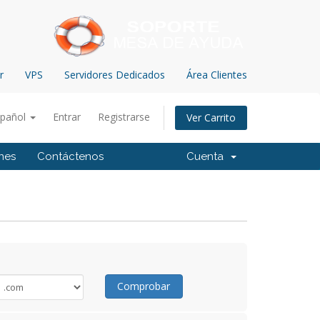
r
VPS
Servidores Dedicados
Área Clientes
spañol
Entrar
Registrarse
Ver Carrito
ones
Contáctenos
Cuenta
Comprobar