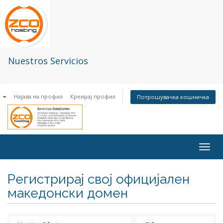
Nuestros Servicios
n
Најава на профил
Креирај профил
Потрошувачка кошничка
Togg
navig
Регистрирај свој официјален
македонски домен