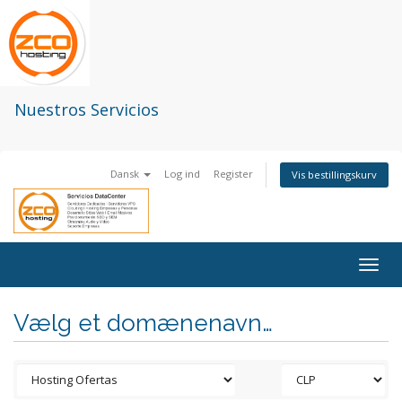
Nuestros Servicios
Dansk
Log ind
Register
Vis bestillingskurv
Togg
navig
Vælg et domænenavn…