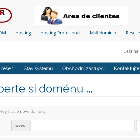
COM
Hosting
Hosting Profesional
Multidominio
Reselle
Čeština
řešení
Stav systému
Obchodní zástupci
Kontaktujte
erte si doménu ...
Registrace nové domény
www.