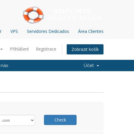
r
VPS
Servidores Dedicados
Área Clientes
Přihlášení
Registrace
Zobrazit košík
 nás
Účet
Check