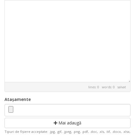
lines: 0 words: 0
salvat
Atașamente
Mai adaugă
Tipuri de fișiere acceptate: .jpg, .gif, .jpeg, .png, .pdf, .doc, .xls, .tif, .docx, .xlsx,