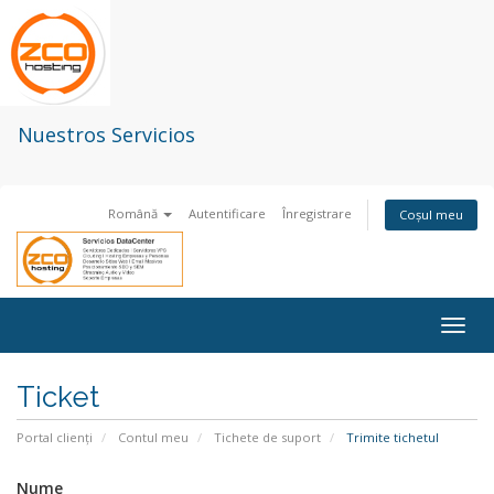
Nuestros Servicios
Română
Autentificare
Înregistrare
Coșul meu
Togg
navig
Ticket
Portal clienți
Contul meu
Tichete de suport
Trimite tichetul
Nume